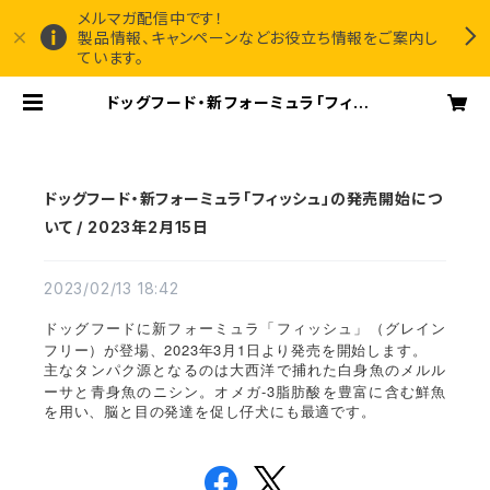
メルマガ配信中です！
製品情報、キャンペーンなどお役立ち情報をご案内し
ています。
ドッグフード・新フォーミュラ「フィッシ
ュ」の発売開始について / 2023年2
月15日 | Canisource社『Grand
Cru』正規販売代理店
ドッグフード・新フォーミュラ「フィッシュ」の発売開始につ
いて / 2023年2月15日
2023/02/13 18:42
ドッグフードに新フォーミュラ「フィッシュ」（グレイン
2023
3
1
フリー）が登場、
年
月
日より発売を開始します。
主なタンパク源となるのは大西洋で捕れた白身魚のメルル
-3
ーサと青身魚のニシン。オメガ
脂肪酸を豊富に含む鮮魚
を用い、脳と目の発達を促し仔犬にも最適です。