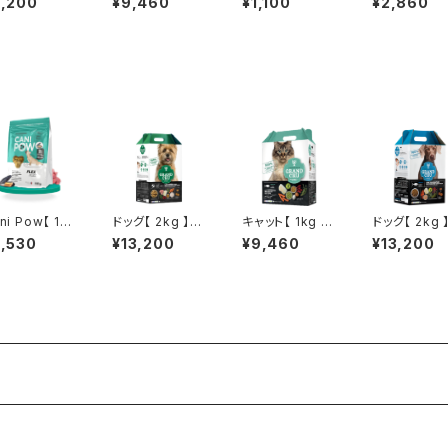
2,200
¥9,460
¥1,100
¥2,860
 2 】特別体験
H -
】サーフ&ターフ
SH -
ット（送料無
- SURF AND T
）
URF -
ni Pow【 13
ドッグ【 2kg 】サ
キャット【 1kg 】
ドッグ【 2kg 
g 】フレックス
ーフ&ターフ - S
フィッシュ - FIS
ィッシュ - FI
2,530
¥13,200
¥9,460
¥13,200
FLEX -
URF AND TUR
H -
-
F -