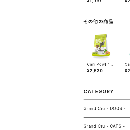
¥1,100
¥
】フィッシュ - FI
✖︎
SH -
セ
料
その他の商品
Cani Pow【 13
Ca
0g 】ダイジェス
0
¥2,530
¥
ション - DIGES
- 
TION -
CATEGORY
Grand Cru - DOGS -
CHICKEN AND DUCK
Grand Cru - CATS -