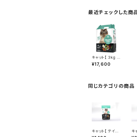
最近チェックした商
キャット【 3kg 】
フィッシュ - FIS
¥17,600
H -
同じカテゴリの商品
キャット【 テイス
キ
ティング(100g)
ティ