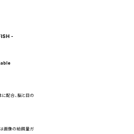
ISH -
lable
体に配合、脳と目の
細は画像の給餌量ガ