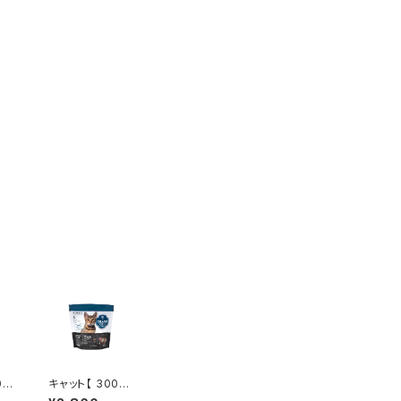
0g
キャット【 300g
FI
】サーフ&ターフ