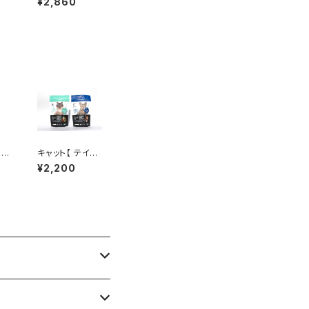
¥2,860
- SURF AND T
URF -
】フ
キャット【 テイス
SH
ティング(100g)
¥2,200
✖︎ 2 】特別体験
セット（送料無
料）