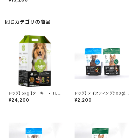
同じカテゴリの商品
ドッグ【 5kg 】ターキー - TURK
ドッグ【 テイスティング(100g)
EY -
✖︎ 2 】特別体験セット（送料無
¥24,200
¥2,200
料）