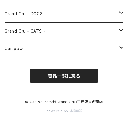
Grand Cru - DOGS -
CHICKEN AND DUCK
Grand Cru - CATS -
TURKEY
CHICKEN AND DUCK
Canipow
SURF AND TURF
FISH
FLEX
商品一覧に戻る
FISH
SURF AND TURF
DIGESTION
© Canisource社『Grand Cru』正規販売代理店
Powered by