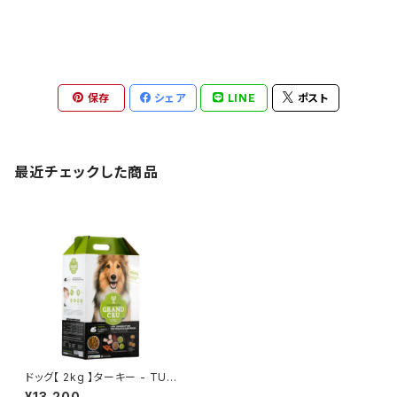
保存
シェア
LINE
ポスト
最近チェックした商品
ドッグ【 2kg 】ターキー - TURK
EY -
¥13,200